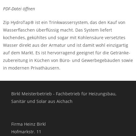
PDF-Datei öffnen
Zip HydroTap® ist ein Trink­wasser­system, das den Kauf von
Wasser­flaschen überflüssig macht. Das System liefert
kochendes, gekühltes und sogar mit Kohlensäure versetztes
Wasser direkt aus der Armatur und ist damit wohl einzigartig
auf dem Markt. Es ist hervor­ragend geeignet für die Getränke­
zubereitung in Küchen von Büro- und Gewerbe­gebäuden sowie
in modernen Privathäusern.
Birkl Meisterbetrieb - Fachbetrieb für Heizungsbau,
Sanitär und Solar aus Aichach
Firma Heinz Birkl
Hofmarkstr. 11