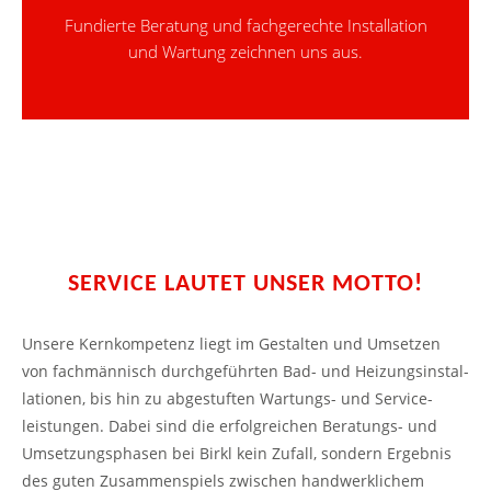
Fundierte Beratung und fachgerechte Installation
und Wartung zeichnen uns aus.
SERVICE LAUTET UNSER MOTTO!
Unsere Kern­kompetenz liegt im Gestalten und Umsetzen
von fach­männisch durch­geführten Bad- und Heizungs­­instal­
lationen, bis hin zu abgestuften Wartungs- und Service­­
leistungen. Dabei sind die erfolg­reichen Beratungs- und
Um­setzungs­­phasen bei Birkl kein Zufall, sondern Ergebnis
des guten Zusammen­­spiels zwischen hand­werk­­lichem